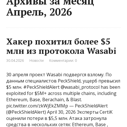
Архивы за месяц
Апрель, 2026
Хакер похитил более $5
млн из протокола Wasabi
30.04.2026
Новости
Комментарии: 0
30 апреля проект Wasabi подвергся взлому. По
данным специалистов PeckShield, ущерб превысил
$5 млн. #PeckShieldAlert @wasabi_protocol has been
exploited for $5M+ across multiple chains, including
Ethereum, Base, Berachain, & Blast.
pic.twitter.com/zkWjEkZMMp — PeckShieldAlert
(@PeckShieldAlert) April 30, 2026 Эксперты CertiK
оценили потери в $5,5 млн. Атака затронула
средства в нескольких сетях: Ethereum, Base ,