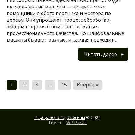
или сборки. Именно здесь на помощь приходят
шлифовальные машины — незаменимые
помощники любого плотника и мастера по
дереву. Они упрощают процесс обработки,
экономят время и помогают добиться
профессионального качества. Но шлифовальные
машины бывают разные, и каждая подходит …
Читать далее
Пагинация
1
2
3
…
15
Вперед »
записей
Переработка древесины
© 2026
Тема от
WP Puzzle