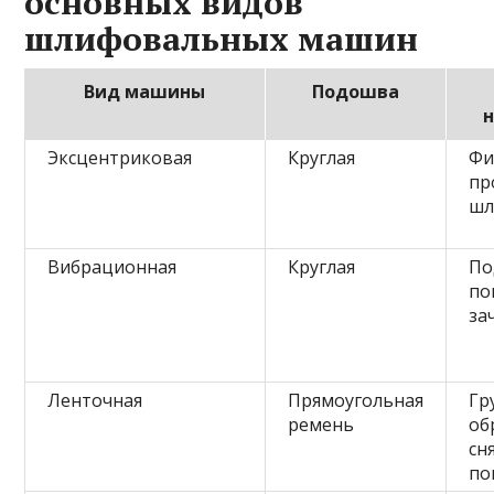
основных видов
шлифовальных машин
Вид машины
Подошва
Эксцентриковая
Круглая
Фи
пр
шл
Вибрационная
Круглая
По
по
за
Ленточная
Прямоугольная
Гр
ремень
об
сн
по