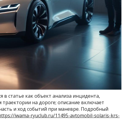
я в статье как объект анализа инцидента,
 траектории на дороге; описание включает
часть и ход событий при маневре. Подробный
https://iwama-ryuclub.ru/11495-avtomobil-solaris-krs-