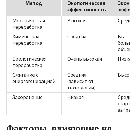
Метод
Экологическая
Экон
эффективность
эффе
Механическая
Высокая
Сред
переработка
Химическая
Средняя
Высо
переработка
бол
объё
Биологическая
Очень высокая
Низк
переработка
Сжигание с
Средняя
Высо
энергогенерацией
(зависит от
технологий)
Захоронение
Низкая
Сред
стар
затр
Факторы, влияющие на