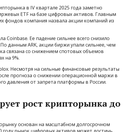
рипторынка в IV квартале 2025 года заметно
иржевых ETF на базе цифровых активов. Главным
их фондов компания назвала акции компаний из
а Coinbase. Ее падение сильнее всего снизило
 По данным ARK, акции биржи упали сильнее, чем
адка связана со снижением спотовых объемов
х на 9%.
lox. Несмотря на сильные финансовые результаты
 после прогноза о снижении операционной маржи в
ого давления от запрета платформы в России.
ирует рост крипторынка до
пторынку основан на масштабном долгосрочном
30 году рынок цифровых активов может достичь