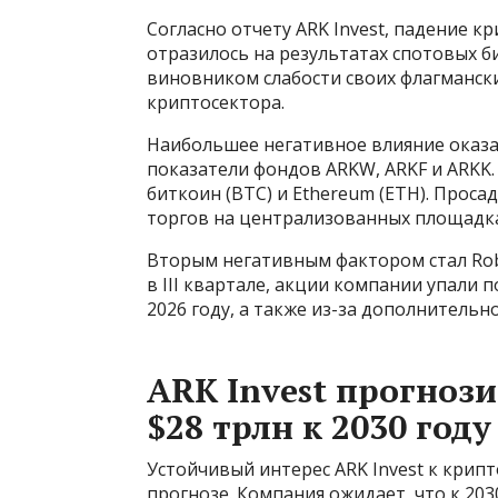
Согласно отчету ARK Invest, падение к
отразилось на результатах спотовых б
виновником слабости своих флагманск
криптосектора.
Наибольшее негативное влияние оказал
показатели фондов ARKW, ARKF и ARKK.
биткоин (BTC) и Ethereum (ETH). Прос
торгов на централизованных площадка
Вторым негативным фактором стал Rob
в III квартале, акции компании упали
2026 году, а также из-за дополнительн
ARK Invest прогноз
$28 трлн к 2030 году
Устойчивый интерес ARK Invest к кри
прогнозе. Компания ожидает, что к 20