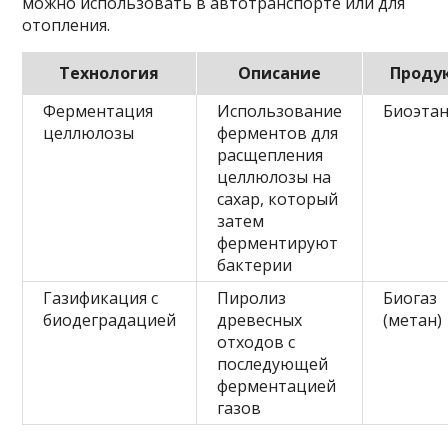
можно использовать в автотранспорте или для
отопления.
Технология
Описание
Проду
Ферментация
Использование
Биоэта
целлюлозы
ферментов для
расщепления
целлюлозы на
сахар, который
затем
ферментируют
бактерии
Газификация с
Пиролиз
Биогаз
биодеградацией
древесных
(метан)
отходов с
последующей
ферментацией
газов