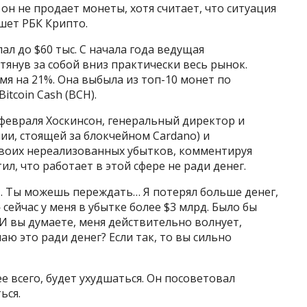
 он не продает монеты, хотя считает, что ситуация
шет РБК Крипто.
ал до $60 тыс. С начала года ведущая
тянув за собой вниз практически весь рынок.
мя на 21%. Она выбыла из топ-10 монет по
itcoin Cash (BCH).
февраля Хоскинсон, генеральный директор и
ии, стоящей за блокчейном Cardano) и
своих нереализованных убытков, комментируя
л, что работает в этой сфере не ради денег.
ат. Ты можешь переждать… Я потерял больше денег,
— сейчас у меня в убытке более $3 млрд. Было бы
 И вы думаете, меня действительно волнует,
лаю это ради денег? Если так, то вы сильно
е всего, будет ухудшаться. Он посоветовал
ься.