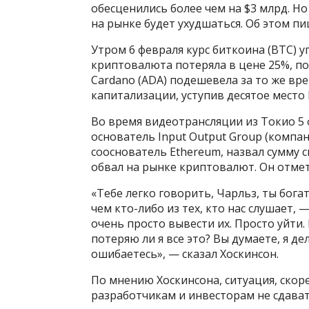
обесценились более чем на $3 млрд. Но
на рынке будет ухудшаться. Об этом пи
Утром 6 февраля курс биткоина (BTC) уп
криптовалюта потеряла в цене 25%, по
Cardano (ADA) подешевела за то же вре
капитализации, уступив десятое место B
Во время видеотрансляции из Токио 5 
основатель Input Output Group (компан
сооснователь Ethereum, назвал сумму 
обвал на рынке криптовалют. Он отмети
«Тебе легко говорить, Чарльз, ты бог
чем кто-либо из тех, кто нас слушает, 
очень просто вывести их. Просто уйти.
потеряю ли я все это? Вы думаете, я де
ошибаетесь», — сказал Хоскинсон.
По мнению Хоскинсона, ситуация, скоре
разработчикам и инвесторам не сдават