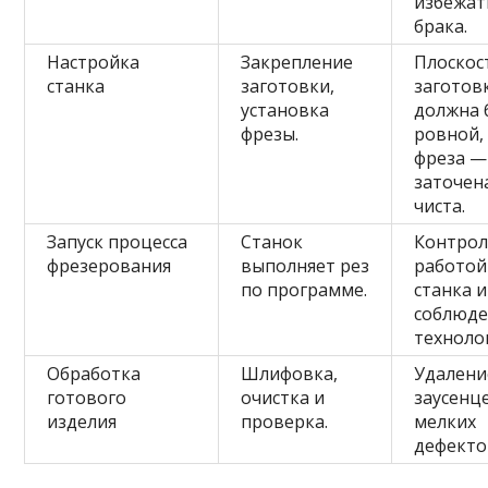
избежат
брака.
Настройка
Закрепление
Плоскос
станка
заготовки,
заготов
установка
должна 
фрезы.
ровной,
фреза —
заточен
чиста.
Запуск процесса
Станок
Контрол
фрезерования
выполняет рез
работой
по программе.
станка и
соблюд
техноло
Обработка
Шлифовка,
Удалени
готового
очистка и
заусенц
изделия
проверка.
мелких
дефекто