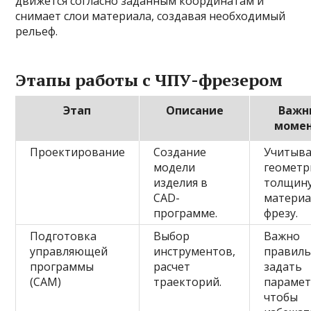
движется согласно заданным координатам и
снимает слои материала, создавая необходимый
рельеф.
Этапы работы с ЧПУ-фрезером
Этап
Описание
Важн
моме
Проектирование
Создание
Учитыв
модели
геометр
изделия в
толщин
CAD-
материа
программе.
фрезу.
Подготовка
Выбор
Важно
управляющей
инструментов,
правил
программы
расчет
задать
(CAM)
траекторий.
парамет
чтобы