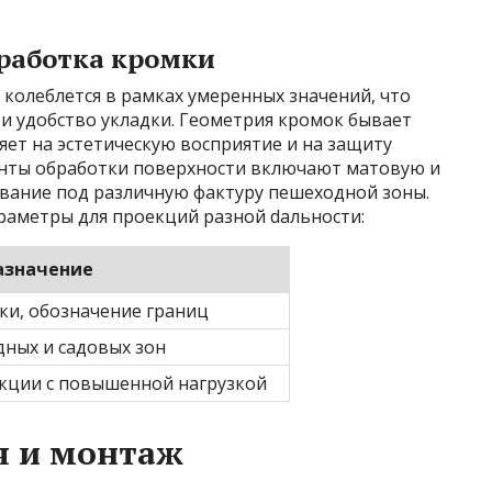
бработка кромки
олеблется в рамках умеренных значений, что
и удобство укладки. Геометрия кромок бывает
ет на эстетическую восприятие и на защиту
анты обработки поверхности включают матовую и
вание под различную фактуру пешеходной зоны.
аметры для проекций разной daльности:
азначение
и, обозначение границ
ных и садовых зон
кции с повышенной нагрузкой
я и монтаж