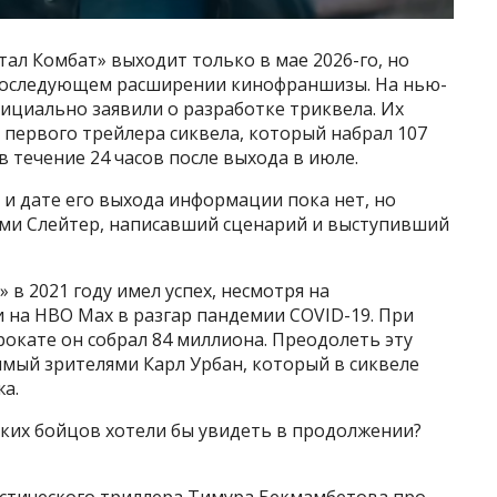
ал Комбат» выходит только в мае 2026-го, но
о последующем расширении кинофраншизы. На нью-
ициально заявили о разработке триквела. Их
 первого трейлера сиквела, который набрал 107
 течение 24 часов после выхода в июле.
и дате его выхода информации пока нет, но
реми Слейтер, написавший сценарий и выступивший
в 2021 году имел успех, несмотря на
 на HBO Max в разгар пандемии COVID-19. При
окате он собрал 84 миллиона. Преодолеть эту
имый зрителями Карл Урбан, который в сиквеле
а.
ких бойцов хотели бы увидеть в продолжении?
стического триллера Тимура Бекмамбетова про