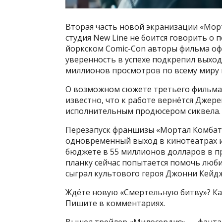
Вторая часть новой экранизации «Морт
студия New Line не боится говорить 
йоркском Comic-Con авторы фильма оф
уверенность в успехе подкрепил выход
миллионов просмотров по всему миру в
О возможном сюжете третьего фильма 
известно, что к работе вернётся Дже
исполнительным продюсером сиквела.
Перезапуск франшизы «Мортал Комбат» 
одновременный выход в кинотеатрах и
бюджете в 55 миллионов долларов в пр
планку сейчас попытается помочь люб
сыграл культового героя Джонни Кейдж
Ждёте новую «Смертельную битву»? Ка
Пишите в комментариях.
Вышел трейлер «Милосердия» — фанта