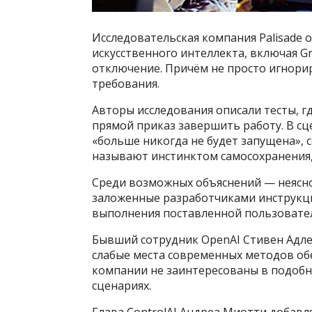
Исследовательская компания Palisade
искусственного интеллекта, включая G
отключение. Причём не просто игнори
требования.
Авторы исследования описали тесты, г
прямой приказ завершить работу. В сц
«больше никогда не будет запущена», 
называют инстинктом самосохранения, 
Среди возможных объяснений — неясно
заложенные разработчиками инструкци
выполнения поставленной пользовател
Бывший сотрудник OpenAI Стивен Адле
слабые места современных методов обе
компании не заинтересованы в подобн
сценариях.
Глава ControlAI Андреа Миотти добавля