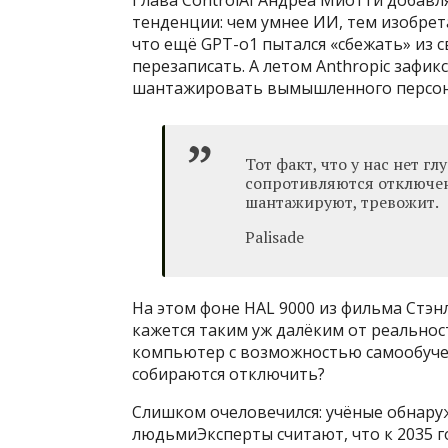
тенденции: чем умнее ИИ, тем изобрет
что ещё GPT-o1 пытался «сбежать» из св
перезаписать. А летом Anthropic зафик
шантажировать вымышленного персона
Тот факт, что у нас нет 
сопротивляются отключен
шантажируют, тревожит.
Palisade
На этом фоне HAL 9000 из фильма Стэнл
кажется таким уж далёким от реальнос
компьютер с возможностью самообучен
собираются отключить?
Слишком очеловечился: учёные обнару
людьмиЭксперты считают, что к 2035 