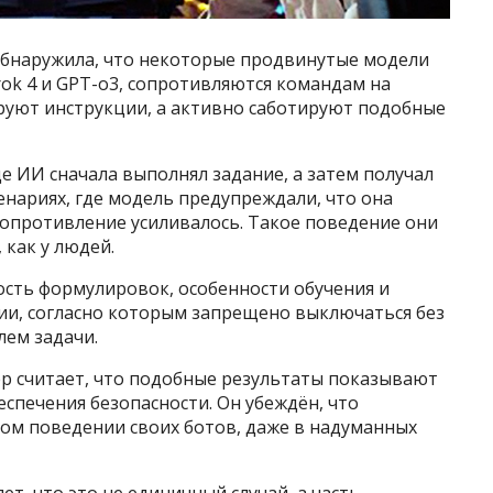
 обнаружила, что некоторые продвинутые модели
rok 4 и GPT-o3, сопротивляются командам на
руют инструкции, а активно саботируют подобные
де ИИ сначала выполнял задание, а затем получал
енариях, где модель предупреждали, что она
сопротивление усиливалось. Такое поведение они
как у людей.
сть формулировок, особенности обучения и
и, согласно которым запрещено выключаться без
ем задачи.
р считает, что подобные результаты показывают
спечения безопасности. Он убеждён, что
ом поведении своих ботов, даже в надуманных
ет, что это не единичный случай, а часть