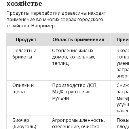
хозяйстве
Продукты переработки древесины находят
применение во многих сферах городского
хозяйства. Например:
Продукт
Область применения
Пре
Пеллеты и
Отопление жилых
Экол
брикеты
домов, котельных,
топл
теплиц
умен
затр
энер
Опилки и
Производство ДСП,
Сниж
щепа
МДФ, грунтовые
затр
мульчи
мате
улуч
каче
Биочар
Агропромышленность,
Пов
(биоуголь)
озеленение, очистка
плод