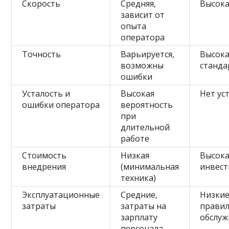
Скорость
Средняя,
Высока
зависит от
опыта
оператора
Точность
Варьируется,
Высока
возможны
станда
ошибки
Усталость и
Высокая
Нет ус
ошибки оператора
вероятность
при
длительной
работе
Стоимость
Низкая
Высока
внедрения
(минимальная
инвес
техника)
Эксплуатационные
Средние,
Низкие
затраты
затраты на
прави
зарплату
обслу
персонала