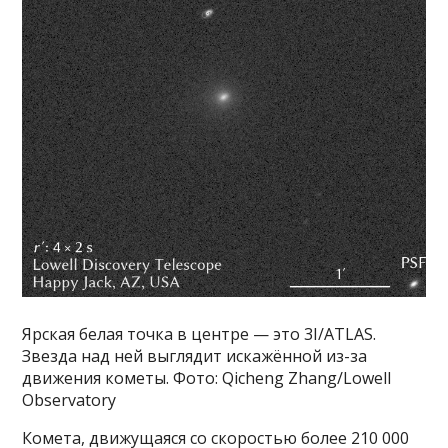
Ярская белая точка в центре — это 3I/ATLAS.
Звезда над ней выглядит искажённой из-за
движения кометы. Фото: Qicheng Zhang/Lowell
Observatory
Комета, движущаяся со скоростью более 210 000