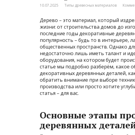
10.07.2025
Типы древесных материалов
Комме
Дерево – это материал, который издре
жизни: от строительства домов до изг
последние годы декоративные деревя
популярность – будь то в интерьере,
общественных пространств. Однако для
недостаточно лишь иметь талант и ид
оборудования, на котором будет проис
статье мы подробно разберём, какое о
декоративных деревянных деталей, как
обратить внимание при выборе техники
производства или просто хотите углуб
статья – для вас.
Основные этапы пр
деревянных детале