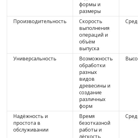
формы и
размеры
Производительность
Скорость
Сред
выполнения
операций и
объём
выпуска
Универсальность
Возможность
Высо
обработки
разных
видов
древесины и
создание
различных
форм
Надёжность и
Время
Сред
простота в
безотказной
обслуживании
работы и
лёгкость