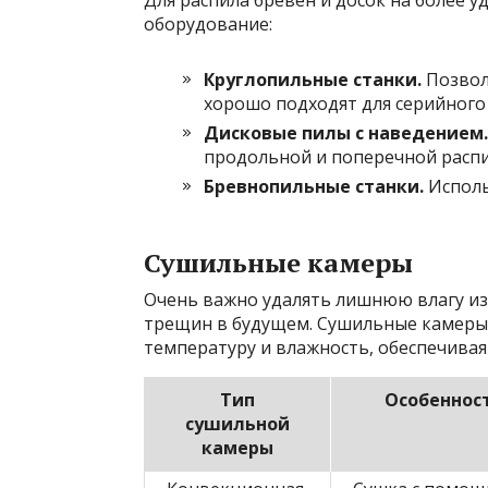
Для распила бревен и досок на более у
оборудование:
Круглопильные станки.
Позвол
хорошо подходят для серийного
Дисковые пилы с наведением.
продольной и поперечной расп
Бревнопильные станки.
Исполь
Сушильные камеры
Очень важно удалять лишнюю влагу из
трещин в будущем. Сушильные камеры
температуру и влажность, обеспечива
Тип
Особеннос
сушильной
камеры