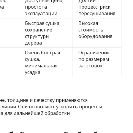
щью
Доступная цена,
Долгий
ха
простота
процесс, риск
эксплуатации
пересушивания
Быстрая сушка,
Высокая
сохранение
стоимость
структуры
оборудования
дерева
е
Очень быстрая
Ограничения
сушка,
по размерам
минимальная
заготовок
усадка
не, толщине и качеству применяются
 линии. Они позволяют ускорить процесс и
а для дальнейшей обработки.