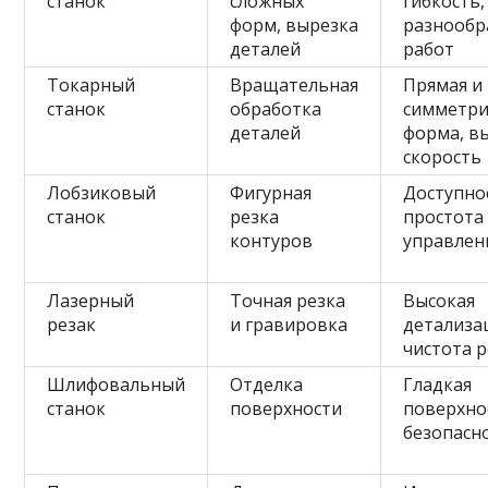
станок
сложных
гибкость,
форм, вырезка
разнообр
деталей
работ
Токарный
Вращательная
Прямая и
станок
обработка
симметри
деталей
форма, в
скорость
Лобзиковый
Фигурная
Доступно
станок
резка
простота
контуров
управлен
Лазерный
Точная резка
Высокая
резак
и гравировка
детализа
чистота р
Шлифовальный
Отделка
Гладкая
станок
поверхности
поверхно
безопасн