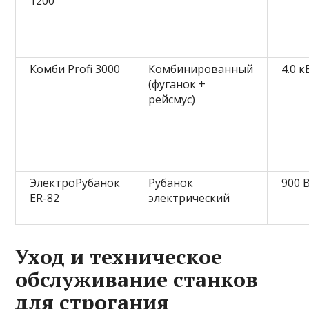
1200
Комби Profi 3000
Комбинированный
4.0 к
(фуганок +
рейсмус)
ЭлектроРубанок
Рубанок
900 
ER-82
электрический
Уход и техническое
обслуживание станков
для строгания