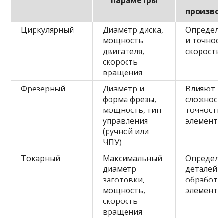
параметры
произв
Циркулярный
Диаметр диска,
Опреде
мощность
и точно
двигателя,
скорост
скорость
вращения
Фрезерный
Диаметр и
Влияют 
форма фрезы,
сложнос
мощность, тип
точност
управления
элемен
(ручной или
ЧПУ)
Токарный
Максимальный
Опреде
диаметр
деталей
заготовки,
обработ
мощность,
элемен
скорость
вращения