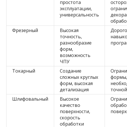
простота
осторо
эксплуатации,
ограни
универсальность
декор
обрабо
Фрезерный
Высокая
Дорого
точность,
навык
разнообразие
прогр
форм,
возможность
ЧПУ
Токарный
Создание
Ограни
сложных круглых
формы
форм, высокая
необхо
детализация
точной
Шлифовальный
Высокое
Ограни
качество
обрабо
поверхности,
поверх
скорость
обработки