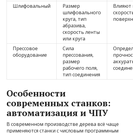
Шлифовальный
Размер
Влияют 
шлифовального
скорост
круга, тип
поверхн
абразива,
скорость ленты
или круга
Прессовое
Сила
Опреде
оборудование
прессования,
прочнос
размер
аккурат
рабочего поля,
соедине
тип соединения
Особенности
современных станков:
автоматизация и ЧПУ
В современном производстве дерева всё чаще
применяются станки с числовым программным