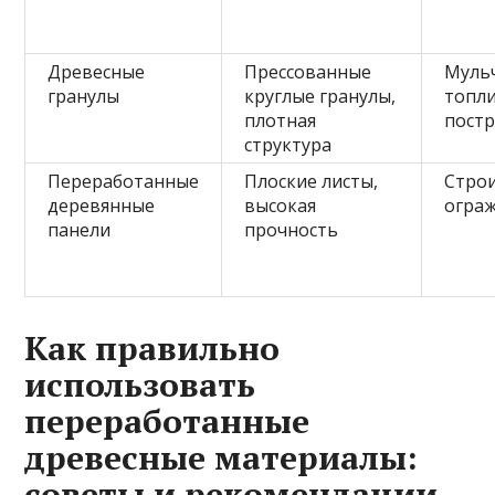
Древесные
Прессованные
Муль
гранулы
круглые гранулы,
топли
плотная
пост
структура
Переработанные
Плоские листы,
Строи
деревянные
высокая
огра
панели
прочность
Как правильно
использовать
переработанные
древесные материалы:
советы и рекомендации