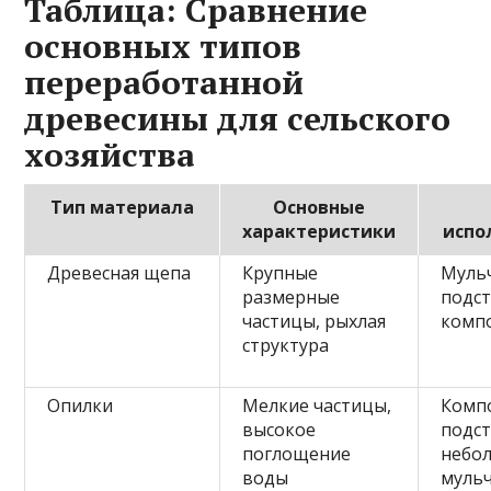
Таблица: Сравнение
основных типов
переработанной
древесины для сельского
хозяйства
Тип материала
Основные
характеристики
испо
Древесная щепа
Крупные
Муль
размерные
подст
частицы, рыхлая
комп
структура
Опилки
Мелкие частицы,
Компо
высокое
подст
поглощение
небо
воды
муль