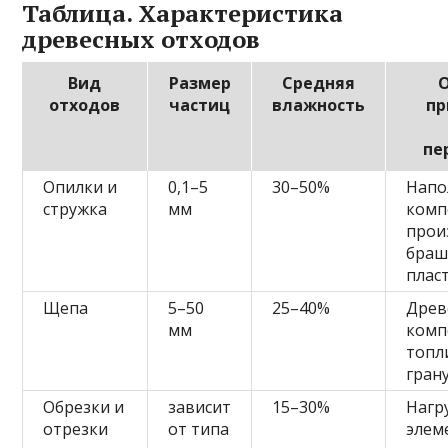
Таблица. Характеристика
древесных отходов
Вид
Размер
Средняя
отходов
частиц
влажность
пр
пе
Опилки и
0,1–5
30–50%
Напо
стружка
мм
комп
прои
браш
плас
Щепа
5–50
25–40%
Древ
мм
комп
топл
гран
Обрезки и
зависит
15–30%
Нагр
отрезки
от типа
элем