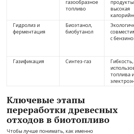
газообразное
продукты
топливо
высокая
калорийн
Гидролиз и
Биоэтанол,
Экологич
ферментация
биобутанол
совмести
с бензин
Газификация
Синтез-газ
Гибкость,
использо
топлива 
электроэ
Ключевые этапы
переработки древесных
отходов в биотопливо
Чтобы лучше понимать, как именно