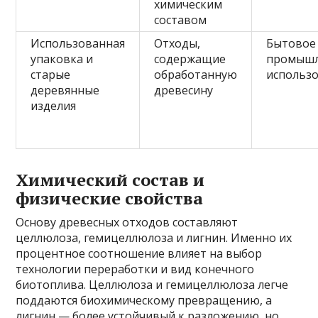
химическим
составом
Использованная
Отходы,
Бытовое
упаковка и
содержащие
промыш
старые
обработанную
использ
деревянные
древесину
изделия
Химический состав и
физические свойства
Основу древесных отходов составляют
целлюлоза, гемицеллюлоза и лигнин. Именно их
процентное соотношение влияет на выбор
технологии переработки и вид конечного
биотоплива. Целлюлоза и гемицеллюлоза легче
поддаются биохимическому превращению, а
лигнин — более устойчивый к разложению, но