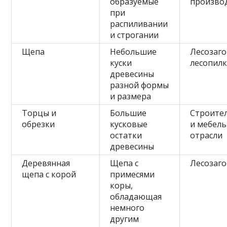
образуемые
произво
при
распиливании
и строгании
Щепа
Небольшие
Лесозаго
куски
лесопил
древесины
разной формы
и размера
Торцы и
Большие
Строите
обрезки
кусковые
и мебель
остатки
отрасли
древесины
Деревянная
Щепа с
Лесозаг
щепа с корой
примесями
коры,
обладающая
немного
другим