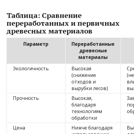
Таблица: Сравнение
переработанных и первичных
древесных материалов
Параметр
Переработанные
древесные
материалы
Экологичность
Высокая
Ср
(снижение
(н
отходов и
вл
вырубки лесов)
вы
Прочность
Высокая,
За
благодаря
по
технологиям
об
обработки
Цена
Нижче благодаря
Вы