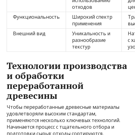
использованию
дл
отходов
це
Функциональность
Широкий спектр
Тр
применения
вы
Внешний вид
Уникальность и
На
разнообразие
с 
текстур
уз
Технологии производства
и обработки
переработанной
древесины
Чтобы переработанные древесные материалы
удовлетворяли высоким стандартам,
применяются несколько ключевых технологий.
Начинается процесс с тщательного отбора и
подготовки сырья: отходы сортируются,