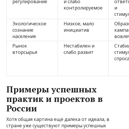
регулирование
и слабо
ответ
контролируемое
и
стиму
Экологическое
Низкое, мало
Образ
сознание
инициатив
кампа
населения
вовле
Рынок
Нестабилен и
Стаби
вторсырья
слабо развит
стиму
спрос
Примеры успешных
практик и проектов в
России
Хотя общая картина ещё далека от идеала, в
стране уже существуют примеры успешных