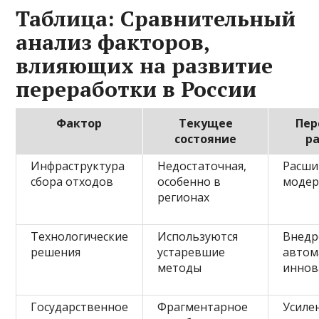
Таблица: Сравнительный
анализ факторов,
влияющих на развитие
переработки в России
Фактор
Текущее
Пер
состояние
р
Инфраструктура
Недостаточная,
Расши
сбора отходов
особенно в
модер
регионах
Технологические
Используются
Внедр
решения
устаревшие
автом
методы
иннов
Государственное
Фрагментарное
Усиле