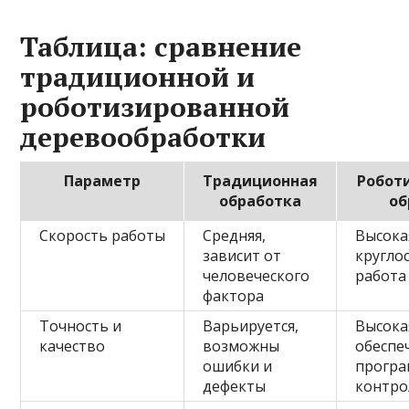
Таблица: сравнение
традиционной и
роботизированной
деревообработки
Параметр
Традиционная
Робот
обработка
об
Скорость работы
Средняя,
Высока
зависит от
кругло
человеческого
работа
фактора
Точность и
Варьируется,
Высока
качество
возможны
обеспе
ошибки и
прогр
дефекты
контр