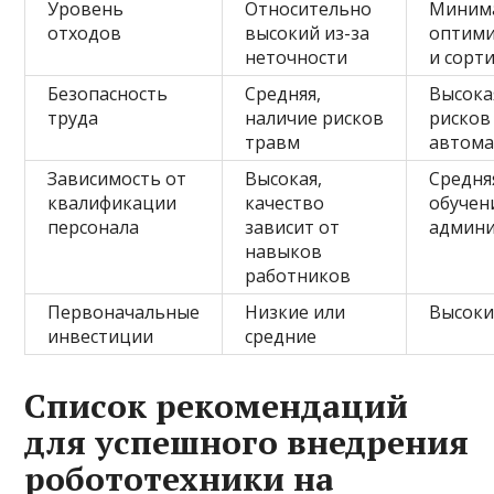
Уровень
Относительно
Миним
отходов
высокий из-за
оптими
неточности
и сорт
Безопасность
Средняя,
Высока
труда
наличие рисков
рисков
травм
автома
Зависимость от
Высокая,
Средня
квалификации
качество
обучен
персонала
зависит от
админи
навыков
работников
Первоначальные
Низкие или
Высоки
инвестиции
средние
Список рекомендаций
для успешного внедрения
робототехники на