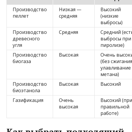
Производство
Низкая —
Высокий
пеллет
средняя
(низкие
выбросы)
Производство
Средняя
Средний (ест
древесного
выбросы при
угля
пиролизе)
Производство
Высокая
Очень высок
биогаза
(без сжигания
улавливание
метана)
Производство
Высокая
Высокий
биоэтанола
Газификация
Очень
Высокий (пр
высокая
правильной
работе)
Как выбрать подходящий