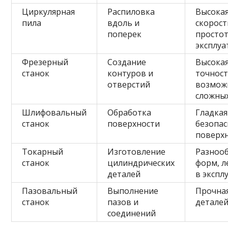
Циркулярная
Распиловка
Высока
пила
вдоль и
скорост
поперек
просто
эксплуа
Фрезерный
Создание
Высока
станок
контуров и
точност
отверстий
возмож
сложны
Шлифовальный
Обработка
Гладкая
станок
поверхности
безопас
поверх
Токарный
Изготовление
Разноо
станок
цилиндрических
форм, л
деталей
в экспл
Пазовальный
Выполнение
Прочная
станок
пазов и
детале
соединений