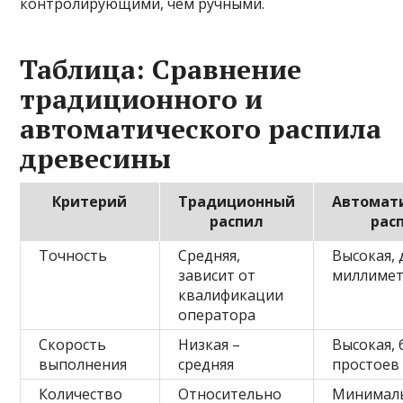
контролирующими, чем ручными.
Таблица: Сравнение
традиционного и
автоматического распила
древесины
Критерий
Традиционный
Автомат
распил
рас
Точность
Средняя,
Высокая, 
зависит от
миллиме
квалификации
оператора
Скорость
Низкая –
Высокая, 
выполнения
средняя
простоев
Количество
Относительно
Минимал