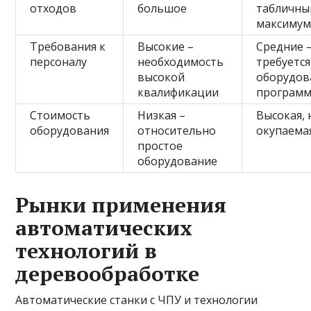
отходов
большое
табличны
максиму
Требования к
Высокие –
Средние 
персоналу
необходимость
требуется
высокой
оборудов
квалификации
програм
Стоимость
Низкая –
Высокая, 
оборудования
относительно
окупаема
простое
оборудование
Рынки применения
автоматических
технологий в
деревообработке
Автоматические станки с ЧПУ и технологии