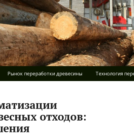
Рынок переработки древесины
Технология пер
оматизации
весных отходов:
шения