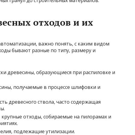
ых гранул до строительных материалов.
есных отходов и их
автоматизации, важно понять, с каким видом
ходы бывают разные по типу, размеру и
ски древесины, образующиеся при распиловке и
сины, получаемые в процессе шлифовки и
асть древесного ствола, часто содержащая
ы.
о крупные отходы, собираемые на пилорамах и
иятиях.
елия, подлежащие утилизации.