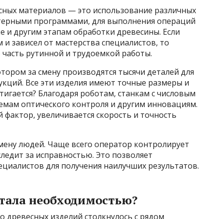
сных материалов — это использование различных
терными программами, для выполнения операций
ке и другим этапам обработки древесины. Если
 и зависел от мастерства специалистов, то
ю часть рутинной и трудоемкой работы.
тором за смену производятся тысячи деталей для
укций. Все эти изделия имеют точные размеры и
тигается? Благодаря роботам, станкам с числовым
емам оптического контроля и другим инновациям.
 фактор, увеличивается скорость и точность
мену людей. Чаще всего оператор контролирует
следит за исправностью. Это позволяет
ециалистов для получения наилучших результатов.
тала необходимостью?
о древесных изделий столкнулось с рядом