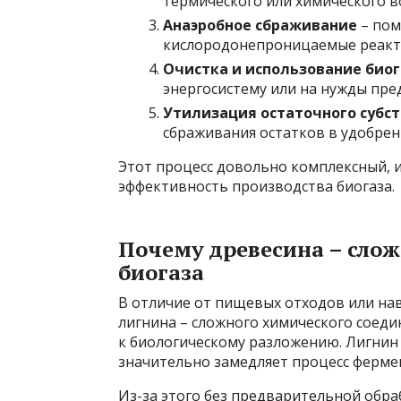
термического или химического в
Анаэробное сбраживание
– пом
кислородонепроницаемые реакто
Очистка и использование биог
энергосистему или на нужды пре
Утилизация остаточного субс
сбраживания остатков в удобрен
Этот процесс довольно комплексный, и
эффективность производства биогаза.
Почему древесина – сло
биогаза
В отличие от пищевых отходов или на
лигнина – сложного химического соеди
к биологическому разложению. Лигнин 
значительно замедляет процесс ферме
Из-за этого без предварительной обра