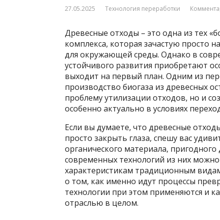
27.05.2025
Технология переработки
Коммента
Древесные отходы – это одна из тех 
комплекса, которая зачастую просто н
для окружающей среды. Однако в совр
устойчивого развития приобретают ос
выходит на первый план. Одним из пер
производство биогаза из древесных ос
проблему утилизации отходов, но и со
особенно актуально в условиях переход
Если вы думаете, что древесные отход
просто закрыть глаза, спешу вас удиви
органического материала, пригодного
современных технологий из них можно 
характеристикам традиционным видам 
о том, как именно идут процессы прев
технологии при этом применяются и к
отраслью в целом.