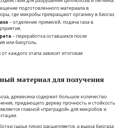
оздействия для разрушения целлюлозы и лигнина.
ещение подготовленного материала в
ры, где микробы превращают органику в биогаз.
аза
– отделение примесей, подача газа в
дприятия.
трата
– переработка оставшихся после
ия или биоуголь.
 от каждого этапа зависит итоговая
жный материал для получения
воза, древесина содержит большое количество
нения, придающего дереву прочность и стойкость
является главной «преградой» для микробов и
нтации.
ботки сырье плохо расщепляется, а выход биогаза