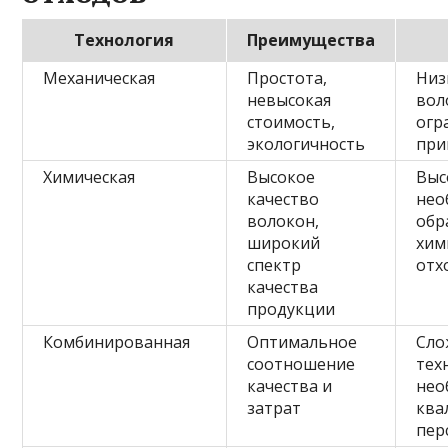
Технология
Преимущества
Механическая
Простота,
Низ
невысокая
вол
стоимость,
огр
экологичность
при
Химическая
Высокое
Выс
качество
нео
волокон,
обр
широкий
хим
спектр
отх
качества
продукции
Комбинированная
Оптимальное
Сло
соотношение
тех
качества и
нео
затрат
ква
пер