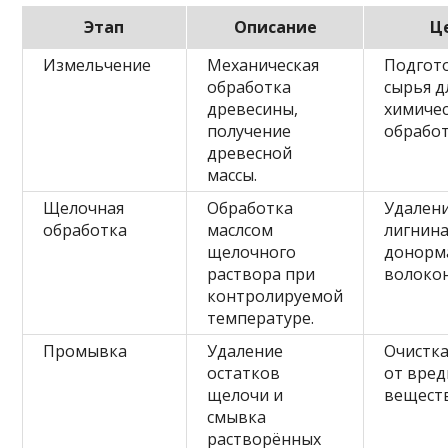
Этап
Описание
Ц
Измельчение
Механическая
Подгот
обработка
сырья д
древесины,
химиче
получение
обработ
древесной
массы.
Щелочная
Обработка
Удален
обработка
маслсом
лигнина
щелочного
донорм
раствора при
волокон
контролируемой
температуре.
Промывка
Удаление
Очистка
остатков
от вре
щелочи и
веществ
смывка
растворённых