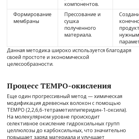
компонентов.
Формирование
Прессование и
Создан
мембраны
сушка
конечн
полученного
продукт
материала.
нужным
параме
Данная методика широко используется благодаря
своей простоте и экономической
целесообразности.
Процесс TEMPO-окисления
Еще один прогрессивный метод — химическая
модификация древесных волокон с помощью
TEMPO (2,2,6,6-тетраметилпиперидин-1-оксила).
На молекулярном уровне происходит
селективное окисление гидроксильных групп
целлюлозы до карбоксильных, что значительно
повышает заряд материала и улучшает