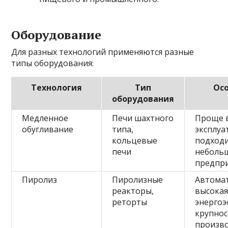
Оборудование
Для разных технологий применяются разные
типы оборудования:
Технология
Тип
Ос
оборудования
Медленное
Печи шахтного
Проще 
обугливание
типа,
эксплуа
кольцевые
подходи
печи
неболь
предпр
Пиролиз
Пиролизные
Автома
реакторы,
высока
реторты
энергоэ
крупно
произв