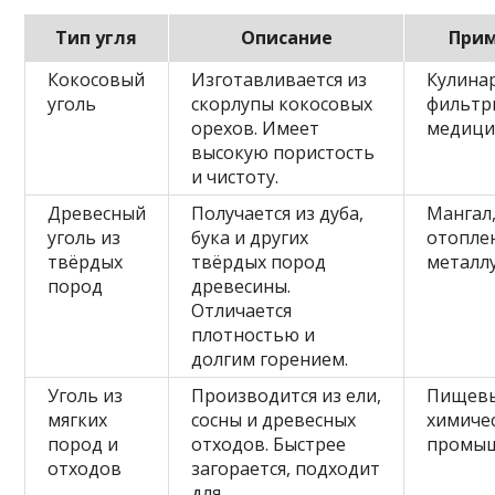
Тип угля
Описание
При
Кокосовый
Изготавливается из
Кулина
уголь
скорлупы кокосовых
фильтр
орехов. Имеет
медици
высокую пористость
и чистоту.
Древесный
Получается из дуба,
Мангал
уголь из
бука и других
отопле
твёрдых
твёрдых пород
металлу
пород
древесины.
Отличается
плотностью и
долгим горением.
Уголь из
Производится из ели,
Пищевы
мягких
сосны и древесных
химиче
пород и
отходов. Быстрее
промыш
отходов
загорается, подходит
для