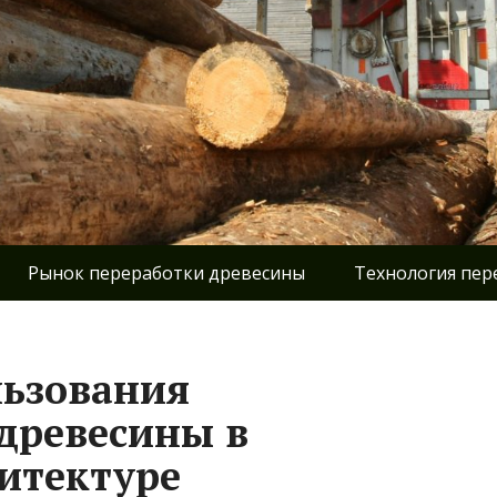
Рынок переработки древесины
Технология пер
льзования
древесины в
итектуре