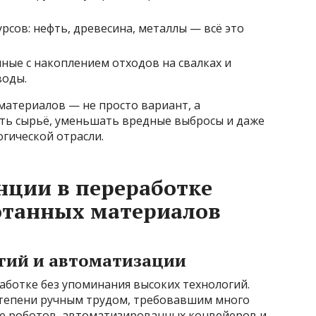
сов: нефть, древесина, металлы — всё это
ные с накоплением отходов на свалках и
воды.
 материалов — не просто вариант, а
ть сырьё, уменьшать вредные выбросы и даже
огической отрасли.
нции в переработке
отанных материалов
огий и автоматизации
аботке без упоминания высоких технологий.
степени ручным трудом, требовавшим много
ие роботов, автоматизированных конвейеров и