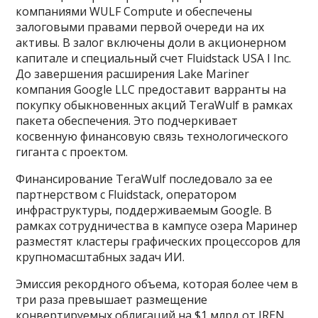
компаниями WULF Compute и обеспечены
залоговыми правами первой очереди на их
активы. В залог включены доли в акционерном
капитале и специальный счет Fluidstack USA I Inc.
До завершения расширения Lake Mariner
компания Google LLC предоставит варранты на
покупку обыкновенных акций TeraWulf в рамках
пакета обеспечения. Это подчеркивает
косвенную финансовую связь технологического
гиганта с проектом.
Финансирование TeraWulf последовало за ее
партнерством с Fluidstack, оператором
инфраструктуры, поддерживаемым Google. В
рамках сотрудничества в кампусе озера Маринер
разместят кластеры графических процессоров для
крупномасштабных задач ИИ.
Эмиссия рекордного объема, которая более чем в
три раза превышает размещение
конвертируемых облигаций на $1 млрд от IREN