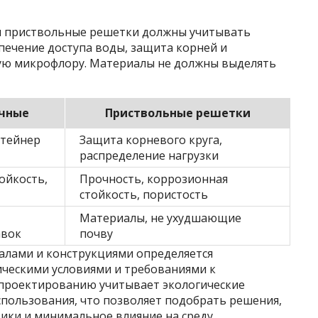
 приствольные решетки должны учитывать
печение доступа воды, защита корней и
ую микрофлору. Материалы не должны выделять
чные
Приствольные решетки
нтейнер
Защита корневого круга,
распределение нагрузки
ойкость,
Прочность, коррозионная
стойкость, пористость
Материалы, не ухудшающие
авок
почву
алами и конструкциями определяется
ческими условиями и требованиями к
 проектированию учитывает экологические
спользования, что позволяет подобрать решения,
ки и минимальное влияние на среду.