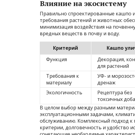
Влияние на экосистему
Правильно спроектированные кашпо и
требования растений и животных: обес
минимизация воздействия на почвенн
вредных веществ в почву и воду.
Критерий
Кашпо ули
Функция
Декорация, ко
для растений
Требования к
УФ- и морозост
материалу
дренаж
Экологичность
Рецептура без
токсичных доб
В целом выбор между разными матери
эксплуатационными задачами, климати
обслуживанию. Комплексный подход к
критерии, долговечность и удобство и
сочетающие необходимые характеристи