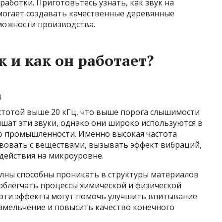
работки. Приготовьтесь узнать, как звук на
омогает создавать качественные деревянные
можности производства.
к и как он работает?
а
стотой выше 20 кГц, что выше порога слышимости
ышат эти звуки, однако они широко используются в
до промышленности. Именно высокая частота
вовать с веществами, вызывать эффект вибраций,
действия на микроуровне.
олны способны проникать в структуры материалов
облегчать процессы химической и физической
й эти эффекты могут помочь улучшить впитывание
измельчение и повысить качество конечного