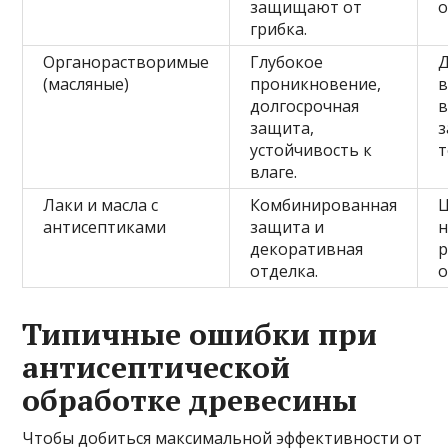
защищают от
о
грибка.
Органорастворимые
Глубокое
Д
(масляные)
проникновение,
долгосрочная
в
защита,
з
устойчивость к
т
влаге.
Лаки и масла с
Комбинированная
Ц
антисептиками
защита и
декоративная
р
отделка.
о
Типичные ошибки при
антисептической
обработке древесины
Чтобы добиться максимальной эффективности от