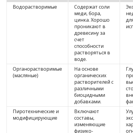
Водорастворимые
Содержат соли
Эк
меди, бора,
не
цинка. Хорошо
дл
проникают в
ис
древесину за
счет
способности
растворяться в
воде.
Органорастворимые
На основе
Гл
(масляные)
органических
пр
растворителей с
вы
различными
ст
биоцидными
вн
добавками.
фа
Пиротехнические и
Включают
Ул
модифицирующие
составы,
эк
изменяющие
ха
физико-
ог