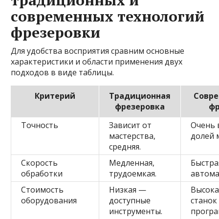
традиционных и
современных технологий
фрезеровки
Для удобства восприятия сравним основные
характеристики и области применения двух
подходов в виде таблицы.
Критерий
Традиционная
Совре
фрезеровка
фр
Точность
Зависит от
Очень 
мастерства,
долей 
средняя.
Скорость
Медленная,
Быстра
обработки
трудоемкая.
автома
Стоимость
Низкая —
Высока
оборудования
доступные
станок
инструменты.
прогр