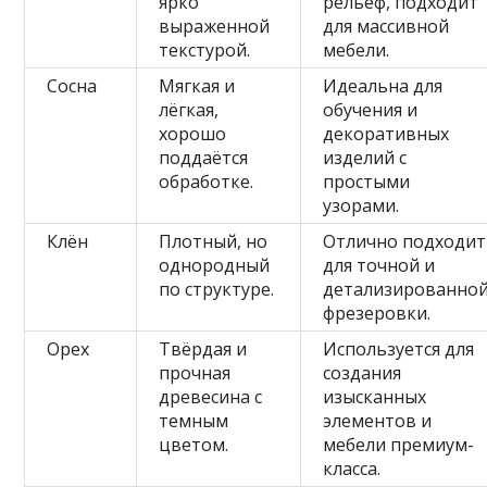
ярко
рельеф, подходит
выраженной
для массивной
текстурой.
мебели.
Сосна
Мягкая и
Идеальна для
лёгкая,
обучения и
хорошо
декоративных
поддаётся
изделий с
обработке.
простыми
узорами.
Клён
Плотный, но
Отлично подходит
однородный
для точной и
по структуре.
детализированно
фрезеровки.
Орех
Твёрдая и
Используется для
прочная
создания
древесина с
изысканных
темным
элементов и
цветом.
мебели премиум-
класса.