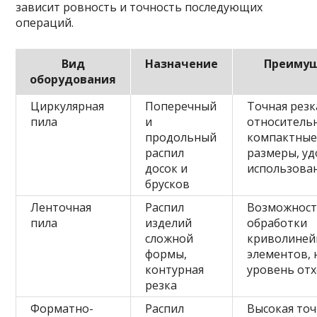
зависит ровность и точность последующих
операций.
Вид
Назначение
Преимущ
оборудования
Циркулярная
Поперечный
Точная резк
пила
и
относитель
продольный
компактны
распил
размеры, уд
досок и
использова
брусков
Ленточная
Распил
Возможнос
пила
изделий
обработки
сложной
криволиней
формы,
элементов, 
контурная
уровень от
резка
Форматно-
Распил
Высокая точ