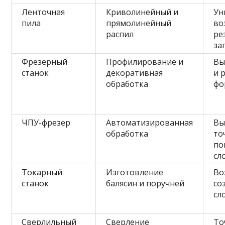
Ленточная
Криволинейный и
Ун
пила
прямолинейный
во
распил
ре
за
Фрезерный
Профилирование и
Вы
станок
декоративная
и 
обработка
фо
ЧПУ-фрезер
Автоматизированная
Вы
обработка
то
по
сл
Токарный
Изготовление
Во
станок
балясин и поручней
со
сл
Сверлильный
Сверление
То