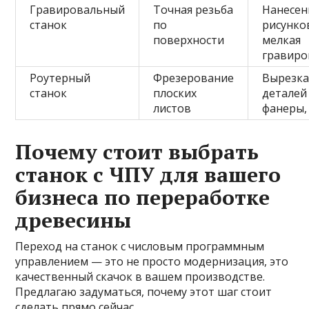
Гравировальный
Точная резьба
Нанесен
станок
по
рисунко
поверхности
мелкая
гравиро
Роутерный
Фрезерование
Вырезк
станок
плоских
деталей
листов
фанеры
Почему стоит выбрать
станок с ЧПУ для вашего
бизнеса по переработке
древесины
Переход на станок с числовым программным
управлением — это не просто модернизация, это
качественный скачок в вашем производстве.
Предлагаю задуматься, почему этот шаг стоит
сделать прямо сейчас.