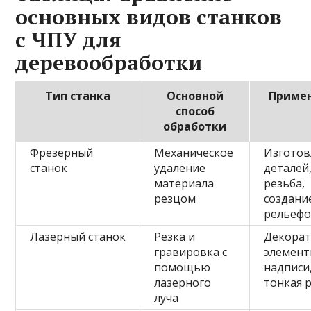
основных видов станков
с ЧПУ для
деревообработки
Тип станка
Основной
Приме
способ
обработки
Фрезерный
Механическое
Изготов
станок
удаление
деталей
материала
резьба,
резцом
создани
рельеф
Лазерный станок
Резка и
Декора
гравировка с
элемент
помощью
надписи
лазерного
тонкая 
луча