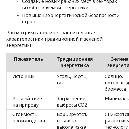
Создание новых рабочих мест в секторах
возобновляемой энергетики
Повышение энергетической безопасности
стран
Рассмотрим в таблице сравнительные
характеристики традиционной и зеленой
энергетики:
Показатель
Традиционная
Зелена
энергетика
энергет
Источник
Уголь, нефть,
Солнце,
газ
ветер, вод
биомасса
Воздействие
Загрязнение,
Минималь
на природу
выбросы CO2
Стоимость
Варьируется,
Снижается
производства
но часто
развитие
высока из-за
технологи