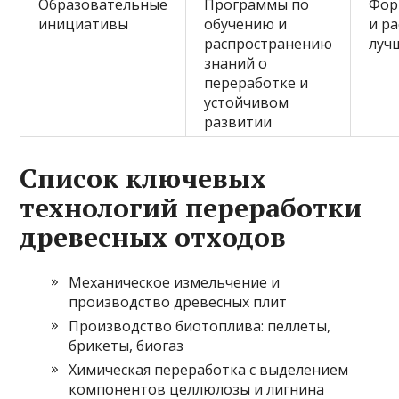
Образовательные
Программы по
Фор
инициативы
обучению и
и р
распространению
луч
знаний о
переработке и
устойчивом
развитии
Список ключевых
технологий переработки
древесных отходов
Механическое измельчение и
производство древесных плит
Производство биотоплива: пеллеты,
брикеты, биогаз
Химическая переработка с выделением
компонентов целлюлозы и лигнина