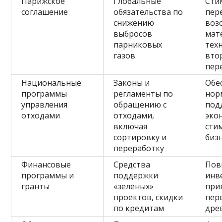
Парижское
Глобальные
Сти
соглашение
обязательства по
пер
снижению
воз
выбросов
мат
парниковых
тех
газов
вто
пер
Национальные
Законы и
Обе
программы
регламенты по
нор
управления
обращению с
под
отходами
отходами,
эко
включая
сти
сортировку и
биз
переработку
Финансовые
Средства
По
программы и
поддержки
инв
гранты
«зеленых»
при
проектов, скидки
пер
по кредитам
дре