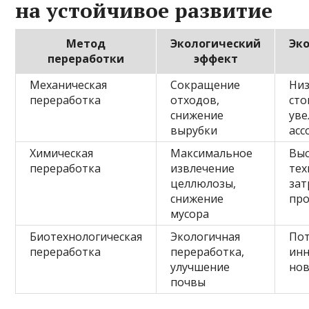
на устойчивое развитие
Метод
Экологический
Эк
переработки
эффект
Механическая
Сокращение
Низ
переработка
отходов,
сто
снижение
уве
вырубки
асс
Химическая
Максимальное
Вы
переработка
извлечение
тех
целлюлозы,
зат
снижение
пр
мусора
Биотехнологическая
Экологичная
Пот
переработка
переработка,
инн
улучшение
но
почвы